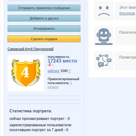
KRASOTKA_N
Kceny
Этот блог
Отправить приватное сообщение
блогеров
.
Добавить в друзья
Игнорировать
Treant
Vinogra
Посетит
Сделать подарок
Саровский Клуб Покупателей
mamba83
triniti12
популярность:
Посмотре
17243 место
-2 ↓
рейтинг
1580
?
Привилегированный
пользователь
4
Лагранж
НАТИК
уровня
Статистика портрета:
сейчас просматривают портрет - 0
зарегистрированные пользователи
посетившие портрет за 7 дней - 0