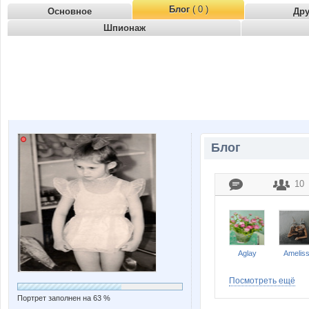
Блог
( 0 )
Основное
Др
Шпионаж
Блог
10
Aglay
Amelis
Посмотреть ещё
Портрет заполнен на 63 %